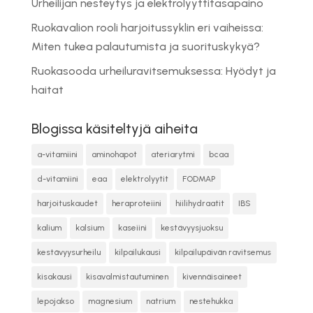
Urheilijan nesteytys ja elektrolyyttitasapaino
Ruokavalion rooli harjoitussyklin eri vaiheissa:
Miten tukea palautumista ja suorituskykyä?
Ruokasooda urheiluravitsemuksessa: Hyödyt ja
haitat
Blogissa käsiteltyjä aiheita
a-vitamiini
aminohapot
ateriarytmi
bcaa
d-vitamiini
eaa
elektrolyytit
FODMAP
harjoituskaudet
heraproteiini
hiilihydraatit
IBS
kalium
kalsium
kaseiini
kestävyysjuoksu
kestävyysurheilu
kilpailukausi
kilpailupäivän ravitsemus
kisakausi
kisavalmistautuminen
kivennäisaineet
lepojakso
magnesium
natrium
nestehukka