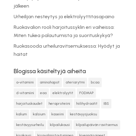
jälkeen
Urheilijan nesteytys ja elektrolyyttitasapaino
Ruokavalion rooli harjoitussyklin eri vaiheissa:
Miten tukea palautumista ja suorituskykyä?
Ruokasooda urheiluravitsemuksessa: Hyödyt ja
haitat
Blogissa käsiteltyjä aiheita
a-vitamiini
aminohapot
ateriarytmi
bcaa
d-vitamiini
eaa
elektrolyytit
FODMAP
harjoituskaudet
heraproteiini
hiilihydraatit
IBS
kalium
kalsium
kaseiini
kestävyysjuoksu
kestävyysurheilu
kilpailukausi
kilpailupäivän ravitsemus
kisakausi
kisavalmistautuminen
kivennäisaineet