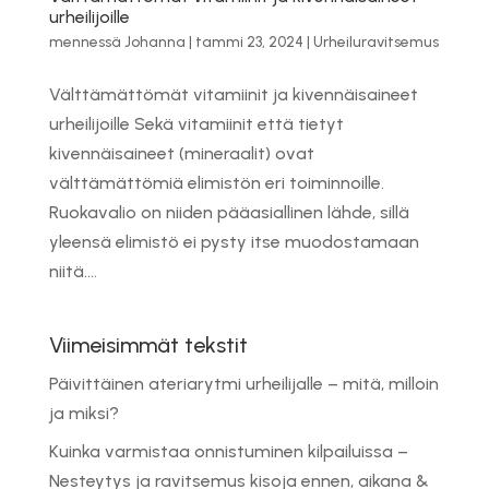
urheilijoille
mennessä
Johanna
|
tammi 23, 2024
|
Urheiluravitsemus
Välttämättömät vitamiinit ja kivennäisaineet
urheilijoille Sekä vitamiinit että tietyt
kivennäisaineet (mineraalit) ovat
välttämättömiä elimistön eri toiminnoille.
Ruokavalio on niiden pääasiallinen lähde, sillä
yleensä elimistö ei pysty itse muodostamaan
niitä....
Viimeisimmät tekstit
Päivittäinen ateriarytmi urheilijalle – mitä, milloin
ja miksi?
Kuinka varmistaa onnistuminen kilpailuissa –
Nesteytys ja ravitsemus kisoja ennen, aikana &