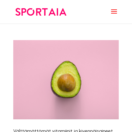
Välttämättömät vitamiinit ja kivennäisaineet