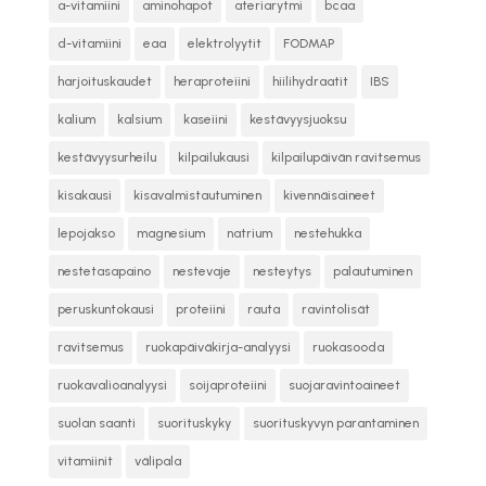
a-vitamiini
aminohapot
ateriarytmi
bcaa
d-vitamiini
eaa
elektrolyytit
FODMAP
harjoituskaudet
heraproteiini
hiilihydraatit
IBS
kalium
kalsium
kaseiini
kestävyysjuoksu
kestävyysurheilu
kilpailukausi
kilpailupäivän ravitsemus
kisakausi
kisavalmistautuminen
kivennäisaineet
lepojakso
magnesium
natrium
nestehukka
nestetasapaino
nestevaje
nesteytys
palautuminen
peruskuntokausi
proteiini
rauta
ravintolisät
ravitsemus
ruokapäiväkirja-analyysi
ruokasooda
ruokavalioanalyysi
soijaproteiini
suojaravintoaineet
suolan saanti
suorituskyky
suorituskyvyn parantaminen
vitamiinit
välipala