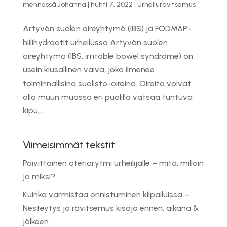
mennessä
Johanna
|
huhti 7, 2022
|
Urheiluravitsemus
Ärtyvän suolen oireyhtymä (IBS) ja FODMAP-
hiilihydraatit urheilussa Ärtyvän suolen
oireyhtymä (IBS, irritable bowel syndrome) on
usein kiusallinen vaiva, joka ilmenee
toiminnallisina suolisto-oireina. Oireita voivat
olla muun muassa eri puolilla vatsaa tuntuva
kipu,...
Viimeisimmät tekstit
Päivittäinen ateriarytmi urheilijalle – mitä, milloin
ja miksi?
Kuinka varmistaa onnistuminen kilpailuissa –
Nesteytys ja ravitsemus kisoja ennen, aikana &
jälkeen