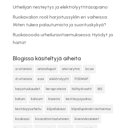
Urheilijan nesteytys ja elektrolyyttitasapaino
Ruokavalion rooli harjoitussyklin eri vaiheissa:
Miten tukea palautumista ja suorituskykyä?
Ruokasooda urheiluravitsemuksessa: Hyödyt ja
haitat
Blogissa käsiteltyjä aiheita
a-vitamiini
aminohapot
ateriarytmi
bcaa
d-vitamiini
eaa
elektrolyytit
FODMAP
harjoituskaudet
heraproteiini
hiilihydraatit
IBS
kalium
kalsium
kaseiini
kestävyysjuoksu
kestävyysurheilu
kilpailukausi
kilpailupäivän ravitsemus
kisakausi
kisavalmistautuminen
kivennäisaineet